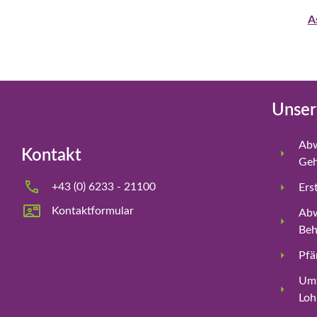
A
Unser
Abw
Kontakt
Geh
+43 (0) 6233 - 21100
Ers
Kontaktformular
Abw
Beh
Pfä
Umf
Loh